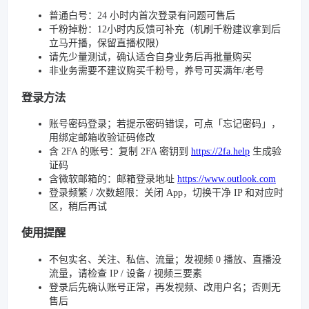
普通白号：24 小时内首次登录有问题可售后
千粉掉粉：12小时内反馈可补充（机刷千粉建议拿到后
立马开播，保留直播权限）
请先少量测试，确认适合自身业务后再批量购买
非业务需要不建议购买千粉号，养号可买满年/老号
登录方法
账号密码登录；若提示密码错误，可点「忘记密码」，
用绑定邮箱收验证码修改
含 2FA 的账号：复制 2FA 密钥到
https://2fa.help
生成验
证码
含微软邮箱的：邮箱登录地址
https://www.outlook.com
登录频繁 / 次数超限：关闭 App，切换干净 IP 和对应时
区，稍后再试
使用提醒
不包实名、关注、私信、流量；发视频 0 播放、直播没
流量，请检查 IP / 设备 / 视频三要素
登录后先确认账号正常，再发视频、改用户名；否则无
售后