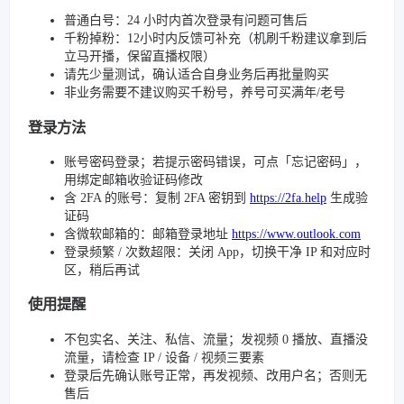
普通白号：24 小时内首次登录有问题可售后
千粉掉粉：12小时内反馈可补充（机刷千粉建议拿到后
立马开播，保留直播权限）
请先少量测试，确认适合自身业务后再批量购买
非业务需要不建议购买千粉号，养号可买满年/老号
登录方法
账号密码登录；若提示密码错误，可点「忘记密码」，
用绑定邮箱收验证码修改
含 2FA 的账号：复制 2FA 密钥到
https://2fa.help
生成验
证码
含微软邮箱的：邮箱登录地址
https://www.outlook.com
登录频繁 / 次数超限：关闭 App，切换干净 IP 和对应时
区，稍后再试
使用提醒
不包实名、关注、私信、流量；发视频 0 播放、直播没
流量，请检查 IP / 设备 / 视频三要素
登录后先确认账号正常，再发视频、改用户名；否则无
售后