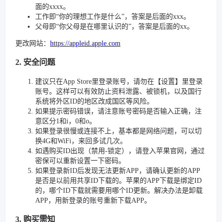
面的xxxx。
工作即“你的理想工作是什么”，答案是后面的xxx。
父母即“你父母是在哪里认识的”，答案是后面的xx。
更改网站：
https://appleid.apple.com
2. 安全问题
建议只在App Store里登录账号，请勿在【设置】里登录
账号。这样可以有效防止资料泄露、被锁机，以及国行
系统将外区ID的地区改成国区等风险。
如果提示密码错误，请注意账号密码是否输入正确，注
意区分1和i，0和o。
如果登录很慢或连接不上，基本都是网络问题，可以切
换4G和WiFi，来回多试几次。
如遇购买ID出现（禁用-锁定），请登入苹果官网，通过
密保可以重新设置一下密码。
如果登录新ID后发现无法更新APP，请确认更新的APP
是否是以前用共享ID下载的。苹果的APP下载是绑定ID
的，哪个ID下载就需要用哪个ID更新。解决办法是卸载
APP，用新登录的账号重新下载APP。
3. 购买需知