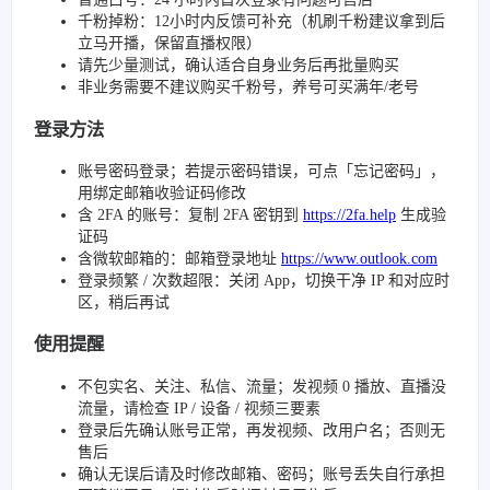
千粉掉粉：12小时内反馈可补充（机刷千粉建议拿到后
立马开播，保留直播权限）
请先少量测试，确认适合自身业务后再批量购买
非业务需要不建议购买千粉号，养号可买满年/老号
登录方法
账号密码登录；若提示密码错误，可点「忘记密码」，
用绑定邮箱收验证码修改
含 2FA 的账号：复制 2FA 密钥到
https://2fa.help
生成验
证码
含微软邮箱的：邮箱登录地址
https://www.outlook.com
登录频繁 / 次数超限：关闭 App，切换干净 IP 和对应时
区，稍后再试
使用提醒
不包实名、关注、私信、流量；发视频 0 播放、直播没
流量，请检查 IP / 设备 / 视频三要素
登录后先确认账号正常，再发视频、改用户名；否则无
售后
确认无误后请及时修改邮箱、密码；账号丢失自行承担