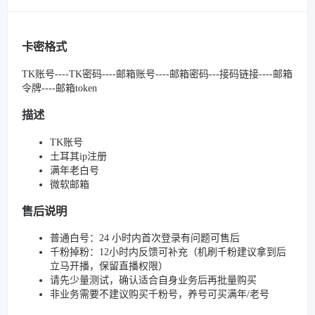
卡密格式
TK账号----TK密码----邮箱账号----邮箱密码---接码链接----邮箱
令牌----邮箱token
描述
TK账号
土耳其ip注册
满年老白号
微软邮箱
售后说明
普通白号：24 小时内首次登录有问题可售后
千粉掉粉：12小时内反馈可补充（机刷千粉建议拿到后
立马开播，保留直播权限）
请先少量测试，确认适合自身业务后再批量购买
非业务需要不建议购买千粉号，养号可买满年/老号