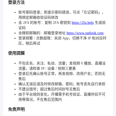
登录方法
账号密码登录；若提示密码错误，可点「忘记密码」，
用绑定邮箱收验证码修改
含 2FA 的账号：复制 2FA 密钥到
https://2fa.help
生成验
证码
含微软邮箱的：邮箱登录地址
https://www.outlook.com
登录频繁 / 次数超限：关闭 App，切换干净 IP 和对应时
区，稍后再试
使用提醒
不包实名、关注、私信、流量；发视频 0 播放、直播没
流量，请检查 IP / 设备 / 视频三要素
登录后先确认账号正常，再发视频、改用户名；否则无
售后
确认无误后请及时修改邮箱、密码；账号丢失自行承担
不建议囤号；超过售后时间封号无售后
由于平台规则变化，开播需手机号验证、直播伴侣不可
用等情况，不在售后范围内
免责声明