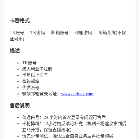
卡密格式
TK账号----TK密码----邮箱账号----邮箱密码----邮箱令牌(不保
证可用)
描述
TK账号
澳大利亚IP注册
半年以上白号
微软邮箱
优质账号
微软邮箱登录地址：
www.outlook.com
售后说明
普通白号：24 小时内首次登录有问题可售后
千粉掉粉：12小时内反馈可补充（机刷千粉建议拿到后
立马开播，保留直播权限）
请先少量测试，确认适合自身业务后再批量购买