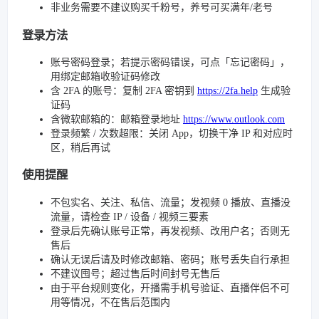
非业务需要不建议购买千粉号，养号可买满年/老号
登录方法
账号密码登录；若提示密码错误，可点「忘记密码」，
用绑定邮箱收验证码修改
含 2FA 的账号：复制 2FA 密钥到
https://2fa.help
生成验
证码
含微软邮箱的：邮箱登录地址
https://www.outlook.com
登录频繁 / 次数超限：关闭 App，切换干净 IP 和对应时
区，稍后再试
使用提醒
不包实名、关注、私信、流量；发视频 0 播放、直播没
流量，请检查 IP / 设备 / 视频三要素
登录后先确认账号正常，再发视频、改用户名；否则无
售后
确认无误后请及时修改邮箱、密码；账号丢失自行承担
不建议囤号；超过售后时间封号无售后
由于平台规则变化，开播需手机号验证、直播伴侣不可
用等情况，不在售后范围内