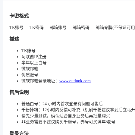
卡密格式
TK账号----TK密码----邮箱账号----邮箱密码----邮箱令牌(不保证可用
描述
TK账号
阿联酋IP注册
半年以上白号
微软邮箱
优质账号
微软邮箱登录地址：
www.outlook.com
售后说明
普通白号：24 小时内首次登录有问题可售后
千粉掉粉：12小时内反馈可补充（机刷千粉建议拿到后立马
请先少量测试，确认适合自身业务后再批量购买
非业务需要不建议购买千粉号，养号可买满年/老号
登录方法