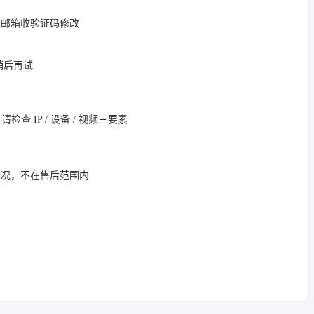
定邮箱收验证码修改
，稍后再试
 IP / 设备 / 视频三要素
情况，不在售后范围内