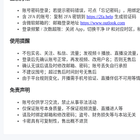
账号密码登录；若提示密码错误，可点「忘记密码」，用绑
含 2FA 的账号：复制 2FA 密钥到
https://2fa.help
生成验证码
含微软邮箱的：邮箱登录地址
https://www.outlook.com
登录频繁 / 次数超限：关闭 App，切换干净 IP 和对应时区
使用提醒
不包实名、关注、私信、流量；发视频 0 播放、直播没流量，请检查
登录后先确认账号正常，再发视频、改用户名；否则无售后
确认无误后请及时修改邮箱、密码；账号丢失自行承担
不建议囤号；超过售后时间封号无售后
由于平台规则变化，开播需手机号验证、直播伴侣不可用等
免责声明
账号仅供学习交流，禁止从事非法活动
仅保证账号本身质量，不保证视频流量、直播进人等
请及时绑定邮箱和修改密码；盗号、财务损失等与本站无关
卡密具有可复制性，售出概不退货