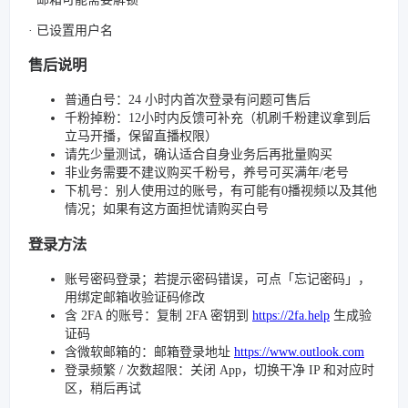
· 已设置用户名
售后说明
普通白号：24 小时内首次登录有问题可售后
千粉掉粉：12小时内反馈可补充（机刷千粉建议拿到后
立马开播，保留直播权限）
请先少量测试，确认适合自身业务后再批量购买
非业务需要不建议购买千粉号，养号可买满年/老号
下机号：别人使用过的账号，有可能有0播视频以及其他
情况；如果有这方面担忧请购买白号
登录方法
账号密码登录；若提示密码错误，可点「忘记密码」，
用绑定邮箱收验证码修改
含 2FA 的账号：复制 2FA 密钥到
https://2fa.help
生成验
证码
含微软邮箱的：邮箱登录地址
https://www.outlook.com
登录频繁 / 次数超限：关闭 App，切换干净 IP 和对应时
区，稍后再试