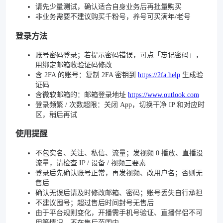
请先少量测试，确认适合自身业务后再批量购买
非业务需要不建议购买千粉号，养号可买满年/老号
登录方法
账号密码登录；若提示密码错误，可点「忘记密码」，
用绑定邮箱收验证码修改
含 2FA 的账号：复制 2FA 密钥到
https://2fa.help
生成验
证码
含微软邮箱的：邮箱登录地址
https://www.outlook.com
登录频繁 / 次数超限：关闭 App，切换干净 IP 和对应时
区，稍后再试
使用提醒
不包实名、关注、私信、流量；发视频 0 播放、直播没
流量，请检查 IP / 设备 / 视频三要素
登录后先确认账号正常，再发视频、改用户名；否则无
售后
确认无误后请及时修改邮箱、密码；账号丢失自行承担
不建议囤号；超过售后时间封号无售后
由于平台规则变化，开播需手机号验证、直播伴侣不可
用等情况，不在售后范围内