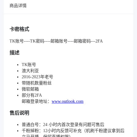
商品详情
卡密格式
TK账号----TK密码----邮箱账号----邮箱密码---2FA
描述
TK账号
澳大利亚
2016-2023年老号
带随机数量粉丝
微软邮箱
部分有2FA
邮箱登录地址：
www.outlook.com
售后说明
普通白号：24 小时内首次登录有问题可售后
千粉掉粉：12小时内反馈可补充（机刷千粉建议拿到后
立马开播，保留直播权限）