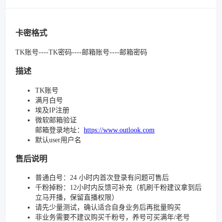
卡密格式
TK账号----TK密码----邮箱账号----邮箱密码
描述
TK账号
满月白号
埃及IP注册
微软邮箱验证
邮箱登录地址：
https://www.outlook.com
默认user用户名
售后说明
普通白号：24 小时内首次登录有问题可售后
千粉掉粉：12小时内反馈可补充（机刷千粉建议拿到后
立马开播，保留直播权限）
请先少量测试，确认适合自身业务后再批量购买
非业务需要不建议购买千粉号，养号可买满年/老号