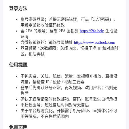
登录方法
账号密码登录；若提示密码错误，可点「忘记密码」，
用绑定邮箱收验证码修改
含 2FA 的账号：复制 2FA 密钥到
https://2fa.help
生成验
证码
含微软邮箱的：邮箱登录地址
https://www.outlook.com
登录频繁 / 次数超限：关闭 App，切换干净 IP 和对应时
区，稍后再试
使用提醒
不包实名、关注、私信、流量；发视频 0 播放、直播没
流量，请检查 IP / 设备 / 视频三要素
登录后先确认账号正常，再发视频、改用户名；否则无
售后
确认无误后请及时修改邮箱、密码；账号丢失自行承担
不建议囤号；超过售后时间封号无售后
由于平台规则变化，开播需手机号验证、直播伴侣不可
用等情况，不在售后范围内
免责声明