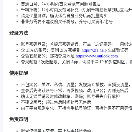
普通白号：24 小时内首次登录有问题可售后
千粉掉粉：12小时内反馈可补充（机刷千粉建议拿到后立马
请先少量测试，确认适合自身业务后再批量购买
非业务需要不建议购买千粉号，养号可买满年/老号
登录方法
账号密码登录；若提示密码错误，可点「忘记密码」，用绑
含 2FA 的账号：复制 2FA 密钥到
https://2fa.help
生成验证码
含微软邮箱的：邮箱登录地址
https://www.outlook.com
登录频繁 / 次数超限：关闭 App，切换干净 IP 和对应时区
使用提醒
不包实名、关注、私信、流量；发视频 0 播放、直播没流量，请检查
登录后先确认账号正常，再发视频、改用户名；否则无售后
确认无误后请及时修改邮箱、密码；账号丢失自行承担
不建议囤号；超过售后时间封号无售后
由于平台规则变化，开播需手机号验证、直播伴侣不可用等
免责声明
账号仅供学习交流，禁止从事非法活动