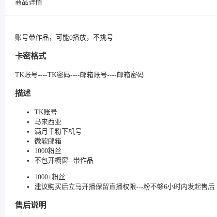
商品详情
账号带作品，可能0播放，不挑号
卡密格式
TK账号----TK密码----邮箱账号----邮箱密码
描述
TK账号
马来西亚
满月千粉下机号
微软邮箱
1000粉丝
不包开橱窗--带作品
1000+粉丝
建议购买后立马开播保留直播权限---粉不够6小时内发起售后
售后说明