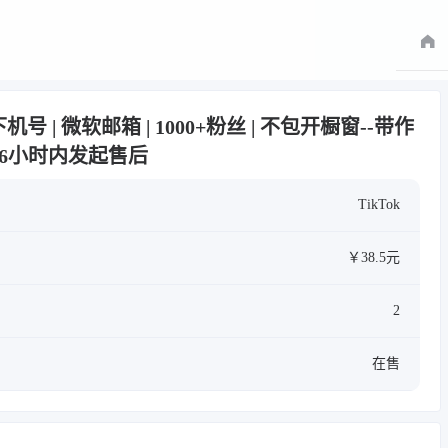
下机号 | 微软邮箱 | 1000+粉丝 | 不包开橱窗--带作
够6小时内发起售后
TikTok
￥38.5元
2
在售