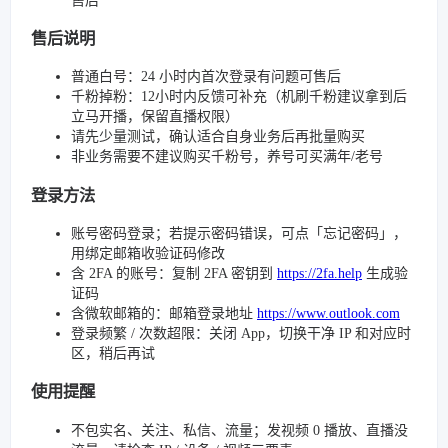
售后
售后说明
普通白号：24 小时内首次登录有问题可售后
千粉掉粉：12小时内反馈可补充（机刷千粉建议拿到后
立马开播，保留直播权限）
请先少量测试，确认适合自身业务后再批量购买
非业务需要不建议购买千粉号，养号可买满年/老号
登录方法
账号密码登录；若提示密码错误，可点「忘记密码」，
用绑定邮箱收验证码修改
含 2FA 的账号：复制 2FA 密钥到
https://2fa.help
生成验
证码
含微软邮箱的：邮箱登录地址
https://www.outlook.com
登录频繁 / 次数超限：关闭 App，切换干净 IP 和对应时
区，稍后再试
使用提醒
不包实名、关注、私信、流量；发视频 0 播放、直播没