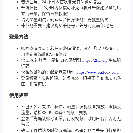
普通白号：24 小时内首次登录有问题可售后
千粉掉粉：12小时内反馈可补充（机刷千粉建议拿到后
立马开播，保留直播权限）
请先少量测试，确认适合自身业务后再批量购买
非业务需要不建议购买千粉号，养号可买满年/老号
登录方法
账号密码登录；若提示密码错误，可点「忘记密码」，
用绑定邮箱收验证码修改
含 2FA 的账号：复制 2FA 密钥到
https://2fa.help
生成验
证码
含微软邮箱的：邮箱登录地址
https://www.outlook.com
登录频繁 / 次数超限：关闭 App，切换干净 IP 和对应时
区，稍后再试
使用提醒
不包实名、关注、私信、流量；发视频 0 播放、直播没
流量，请检查 IP / 设备 / 视频三要素
登录后先确认账号正常，再发视频、改用户名；否则无
售后
确认无误后请及时修改邮箱、密码；账号丢失自行承担