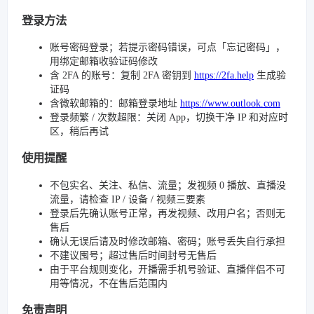
登录方法
账号密码登录；若提示密码错误，可点「忘记密码」，
用绑定邮箱收验证码修改
含 2FA 的账号：复制 2FA 密钥到
https://2fa.help
生成验
证码
含微软邮箱的：邮箱登录地址
https://www.outlook.com
登录频繁 / 次数超限：关闭 App，切换干净 IP 和对应时
区，稍后再试
使用提醒
不包实名、关注、私信、流量；发视频 0 播放、直播没
流量，请检查 IP / 设备 / 视频三要素
登录后先确认账号正常，再发视频、改用户名；否则无
售后
确认无误后请及时修改邮箱、密码；账号丢失自行承担
不建议囤号；超过售后时间封号无售后
由于平台规则变化，开播需手机号验证、直播伴侣不可
用等情况，不在售后范围内
免责声明