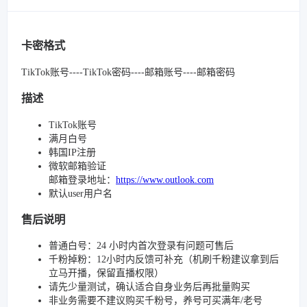
卡密格式
TikTok账号----TikTok密码----邮箱账号----邮箱密码
描述
TikTok账号
满月白号
韩国IP注册
微软邮箱验证
邮箱登录地址：
https://www.outlook.com
默认user用户名
售后说明
普通白号：24 小时内首次登录有问题可售后
千粉掉粉：12小时内反馈可补充（机刷千粉建议拿到后
立马开播，保留直播权限）
请先少量测试，确认适合自身业务后再批量购买
非业务需要不建议购买千粉号，养号可买满年/老号