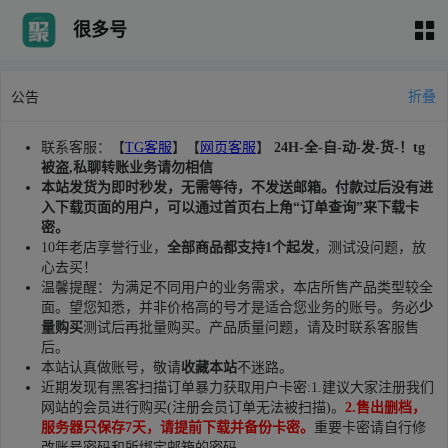
很多号
折叠
公告
联系客服：【
TG客服
】【
网页客服
】
24H-全-自-动-发-货-！tg
被盗,私聊转账业务请勿相信
本站发货为即时秒发，无需等待，不发送邮箱。付款过后没有进
入下载页面的用户，可以通过首页右上角“订单查询”来下载卡
密。
10年老店享誉行业，
全部商品都支持1个起发
，测试没问题，放
心去买！
温馨提醒：为满足不同用户的业务需求，本店所售产品类型较全
面。望您知悉，并非价格高的号才是适合您业务的账号。务必
少
量购买
测试后再批量购买。产品质量问题，请及时联系客服售
后。
本站认真做账号，敬请
收藏本站
不迷路。
近期发现有黑客扫描订单暴力获取用户卡密:1.建议大家注册我们
网站的会员进行购买(注册会员订单无法被扫描)。
2.售出删档，
服务器只保存7天，请提前下载并备份卡密。
重要卡密请自行修
改账号密码和所绑定邮箱的密码