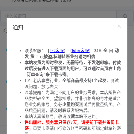
通知
商品列表
[货号0826]微软短效账号带令牌 | 3~24小时时效 | 全新 | 软件
+网页登录 | 自助提取 | 单KEY可提取1个账号 | 测试专用 | 单
联系客服：【
TG客服
】【
网页客服
】
24H-全-自-动-
发-货-！tg被盗,私聊转账业务请勿相信
次限购5个
本站发货为即时秒发，无需等待，不发送邮箱。付款
￥0.02
库存:
1036605
过后没有进入下载页面的用户，可以通过首页右上角
“订单查询”来下载卡密。
[货号1831]💎💎💎@outlook后缀 | 本站一手全新账号 | 账号格
10年老店享誉行业，
全部商品都支持1个起发
，测试
式英文人名数字 | 长效使用 | 网页登录可跳7天 【推荐】
没问题，放心去买！
温馨提醒：为满足不同用户的业务需求，本店所售产
￥0.10
库存:
21777
品类型较全面。望您知悉，并非价格高的号才是适合
[货号1094]🟥微软邮箱 | @hotmail.com后缀 | OAuth2令牌登录
您业务的账号。务必
少量购买
测试后再批量购买。产
品质量问题，请及时联系客服售后。
| 二手(注册过tk) | 可用3-6个月
本站认真做账号，敬请
收藏本站
不迷路。
售出删档，服务器只保存7天，请提前下载并备份卡
￥0.10
库存:
18361
密。
重要卡密请自行修改账号密码和所绑定邮箱的密
[货号3306]🟥微软邮箱 | @Outlook.com后缀 | OAuth2/Graph令