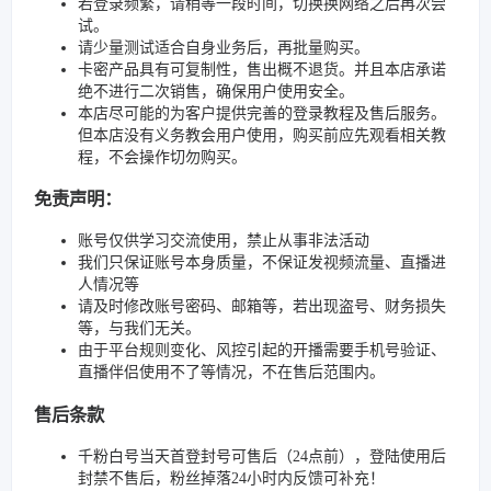
若登录频繁，请稍等一段时间，切换换网络之后再次尝
试。
请少量测试适合自身业务后，再批量购买。
卡密产品具有可复制性，售出概不退货。并且本店承诺
绝不进行二次销售，确保用户使用安全。
本店尽可能的为客户提供完善的登录教程及售后服务。
但本店没有义务教会用户使用，购买前应先观看相关教
程，不会操作切勿购买。
免责声明：
账号仅供学习交流使用，禁止从事非法活动
我们只保证账号本身质量，不保证发视频流量、直播进
人情况等
请及时修改账号密码、邮箱等，若出现盗号、财务损失
等，与我们无关。
由于平台规则变化、风控引起的开播需要手机号验证、
直播伴侣使用不了等情况，不在售后范围内。
售后条款
千粉白号当天首登封号可售后（24点前），登陆使用后
封禁不售后，粉丝掉落24小时内反馈可补充！