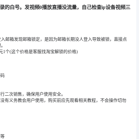
用记录的白号。发视频0播放直播没流量，自己检查ip设备视频三
登入邮箱发现邮箱锁定，是因为邮箱长期没人登入导致被锁，直接点
理。
1个(这个价格是客服找淘宝解锁的价格)
密码
进行二次销售，确保用户使用安全。
店没有义务教会用户使用，购买前应先观看相关教程，不会操作切勿
况等