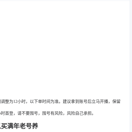
间调整为12小时，以下单时间为准。建议拿到账号后立马开播，保留
4小时首登，请不要囤号，囤号有风险，风险自己承担。
以买满年老号养