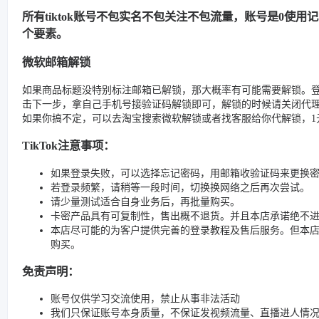
所有tiktok账号不包实名不包关注不包流量，账号是0使
个要素。
微软邮箱解锁
如果商品标题没特别标注邮箱已解锁，那大概率有可能需要解锁。
击下一步，拿自己手机号接验证码解锁即可，解锁的时候请关闭代
如果你搞不定，可以去淘宝搜索微软解锁或者找客服给你代解锁，1元
TikTok注意事项：
如果登录失败，可以选择忘记密码，用邮箱收验证码来更换
若登录频繁，请稍等一段时间，切换换网络之后再次尝试。
请少量测试适合自身业务后，再批量购买。
卡密产品具有可复制性，售出概不退货。并且本店承诺绝不
本店尽可能的为客户提供完善的登录教程及售后服务。但本
购买。
免责声明：
账号仅供学习交流使用，禁止从事非法活动
我们只保证账号本身质量，不保证发视频流量、直播进人情