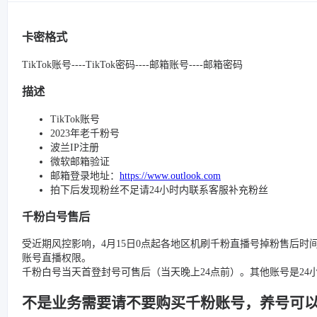
卡密格式
TikTok账号----TikTok密码----邮箱账号----邮箱密码
描述
TikTok账号
2023年老千粉号
波兰IP注册
微软邮箱验证
邮箱登录地址：
https://www.outlook.com
拍下后发现粉丝不足请24小时内联系客服补充粉丝
千粉白号售后
受近期风控影响，4月15日0点起各地区机刷千粉直播号掉粉售后时
账号直播权限。
千粉白号当天首登封号可售后（当天晚上24点前）。其他账号是2
不是业务需要请不要购买千粉账号，养号可