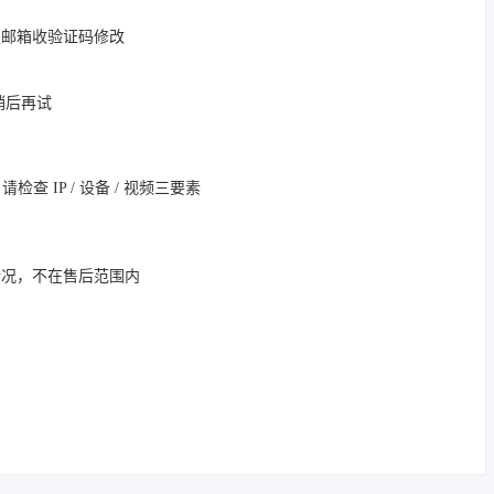
定邮箱收验证码修改
，稍后再试
 IP / 设备 / 视频三要素
情况，不在售后范围内