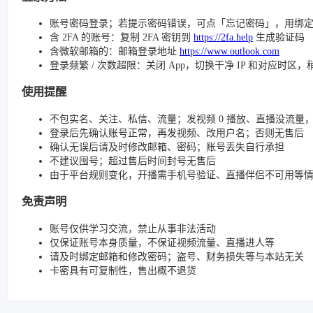
账号密码登录；若提示密码错误，可点「忘记密码」，用绑
含 2FA 的账号：复制 2FA 密钥到
https://2fa.help
生成验证码
含微软邮箱的：邮箱登录地址
https://www.outlook.com
登录频繁 / 次数超限：关闭 App，切换干净 IP 和对应时区
使用提醒
不包实名、关注、私信、流量；发视频 0 播放、直播没流量，请检查
登录后先确认账号正常，再发视频、改用户名；否则无售后
确认无误后请及时修改邮箱、密码；账号丢失自行承担
不建议囤号；超过售后时间封号无售后
由于平台规则变化，开播需手机号验证、直播伴侣不可用等
免责声明
账号仅供学习交流，禁止从事非法活动
仅保证账号本身质量，不保证视频流量、直播进人等
请及时绑定邮箱和修改密码；盗号、财务损失等与本站无关
卡密具有可复制性，售出概不退货