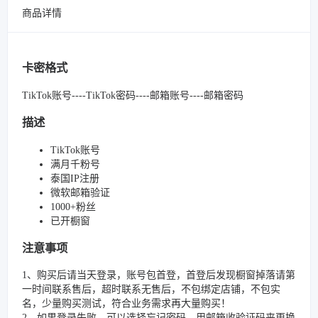
商品详情
卡密格式
TikTok账号----TikTok密码----邮箱账号----邮箱密码
描述
TikTok账号
满月千粉号
泰国IP注册
微软邮箱验证
1000+粉丝
已开橱窗
注意事项
1、购买后请当天登录，账号包首登，首登后发现橱窗掉落请第
一时间联系售后，超时联系无售后，不包绑定店铺，不包实
名，少量购买测试，符合业务需求再大量购买！
2、如果登录失败，可以选择忘记密码，用邮箱收验证码来更换