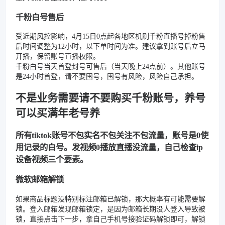
千粉白号售后
受近期风控影响，4月15日0点起各地区机刷千粉直播号掉粉售
后时间调整为12小时，以下单时间为准。建议拿到账号后立马
开播，保留账号直播权限。
千粉白号当天首登封号可售后（当天晚上24点前）。其他账号
是24小时首登，请不要囤号，囤号有风险，风险自己承担。
不是业务需要请不要购买千粉账号，养号
可以买满年老号养
所有tiktok账号不包实名不包关注不包流量，账号是0使
用记录的白号。发视频0播放直播没流量，自己检查ip
设备视频三个要素。
微软邮箱解锁
如果商品标题没特别标注邮箱已解锁，那大概率有可能需要解
锁。登入邮箱发现邮箱锁定，是因为邮箱长期没人登入导致被
锁，直接点击下一步，拿自己手机号接验证码解锁即可，解锁