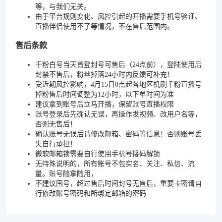
等，与我们无关。
由于平台规则变化、风控引起的开播需要手机号验证、
直播伴侣使用不了等情况，不在售后范围内。
售后条款
千粉白号当天首登封号可售后（24点前），登陆使用后
封禁不售后，粉丝掉落24小时内反馈可补充！
受近期风控影响，4月15日0点起各地区机刷千粉直播号
掉粉售后时间调整为12小时，以下单时间为准
建议拿到账号后立马开播，保留账号直播权限
账号登录后先确认无误，再操作发视频、改用户名等，
否则无售后！
确认账号无误后请修改邮箱、密码等信息！否则账号丢
失自行承担！
微软邮箱锁需要自行使用手机号接码解锁
无特殊说明的，所有账号不包实名、关注、私信、流
量。账号随拿随用，
不建议囤号，超过售后时间封号无售后，重要卡密请自
行修改账号密码和所绑定邮箱的密码