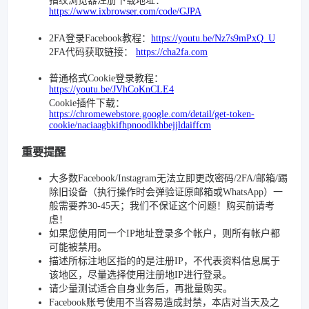
指纹浏览器注册下载地址：
https://www.ixbrowser.com/code/GJPA
2FA登录Facebook教程：
https://youtu.be/Nz7s9mPxQ_U
2FA代码获取链接：
https://cha2fa.com
普通格式Cookie登录教程：
https://youtu.be/JVhCoKnCLE4
Cookie插件下载：
https://chromewebstore.google.com/detail/get-token-
cookie/naciaagbkifhpnoodlkhbejjldaiffcm
重要提醒
大多数Facebook/Instagram无法立即更改密码/2FA/邮箱/踢
除旧设备（执行操作时会弹验证原邮箱或WhatsApp）一
般需要养30-45天；我们不保证这个问题！购买前请考
虑！
如果您使用同一个IP地址登录多个帐户，则所有帐户都
可能被禁用。
描述所标注地区指的的是注册IP，不代表资料信息属于
该地区，尽量选择使用注册地IP进行登录。
请少量测试适合自身业务后，再批量购买。
Facebook账号使用不当容易造成封禁，本店对当天及之