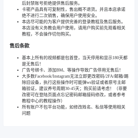
后封禁账号拒绝提供售后服务。
卡密产品具有可复制性，售出概不退货。并且本店承诺
绝不进行二次销售，确保用户使用安全。
本店尽可能的为客户提供完善的登录教程及售后服务。
本店没有义务教会用户使用，请用户购买前先观看相关
教程，不会操作切勿购买。
售后条款
基本上所有的视频都是包首登，当天停用和显示180天都
是无售后！
广告号绑卡、添加BM、等操作导致广告停用无售后！
大多数Facebook/Instagram无法立即更改密码/2FA/邮箱/踢
除旧设备，执行这些操作时可能弹ws验证或者原号主邮
箱验证，建议养号周期30-45天；购买前请考虑！（非要
改密可在登陆页面点忘记密码邮箱接码修改，或者参考
教程中心的教程操作）
所有账户不包平台功能，如修改姓名、私信等使用相关
问题