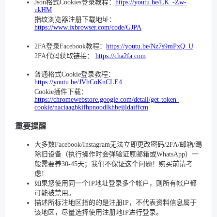
Json格式Cookies登录教程：
https://youtu.be/LK_-Zw-
ukHM
指纹浏览器注册下载地址：
https://www.ixbrowser.com/code/GJPA
2FA登录Facebook教程：
https://youtu.be/Nz7s9mPxQ_U
2FA代码获取链接：
https://cha2fa.com
普通格式Cookie登录教程：
https://youtu.be/JVhCoKnCLE4
Cookie插件下载：
https://chromewebstore.google.com/detail/get-token-
cookie/naciaagbkifhpnoodlkhbejjldaiffcm
重要提醒
大多数Facebook/Instagram无法立即更改密码/2FA/邮箱/踢
除旧设备（执行操作时会弹验证原邮箱或WhatsApp）一
般需要养30-45天；我们不保证这个问题！购买前请考
虑！
如果您使用同一个IP地址登录多个帐户，则所有帐户都
可能被禁用。
描述所标注地区指的的是注册IP，不代表资料信息属于
该地区，尽量选择使用注册地IP进行登录。