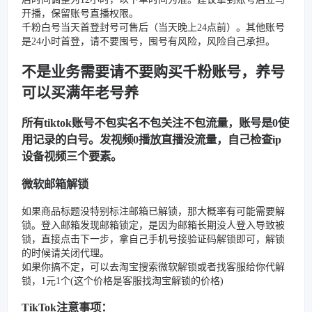
开播，保留账号直播权限。
千粉白号当天首登封号可售后（当天晚上24点前）。其他账号
是24小时首登，请不要囤号，囤号有风险，风险自己承担。
不是业务需要请不要购买千粉账号，养号
可以买满年老号养
所有tiktok账号不包实名不包关注不包流量，账号是0使
用记录的白号。发视频0播放直播没流量，自己检查ip
设备视频三个要素。
微软邮箱解锁
如果商品标题没特别标注邮箱已解锁，那大概率有可能需要解
锁。登入邮箱发现邮箱锁定，是因为邮箱长期没人登入导致被
锁，直接点击下一步，拿自己手机号接验证码解锁即可，解锁
的时候请关闭代理。
如果你搞不定，可以去淘宝搜索微软解锁或者找客服给你代解
锁，1元1个(这个价格是客服找淘宝解锁的价格)
TikTok注意事项：