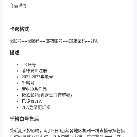
商品详情
卡密格式
tk账号----tk密码----邮箱账号----邮箱密码---2FA
描述
TK账号
菲律宾IP注册
2021-2023年老号
千粉号
带0-10条作品
微软邮箱(锁定需自行解锁)
已设置2FA
2FA登录更轻松
千粉白号售后
受近期风控影响，4月15日0点起各地区机刷千粉直播号掉粉售
后时间调整为12小时，以下单时间为准。建议拿到账号后立马