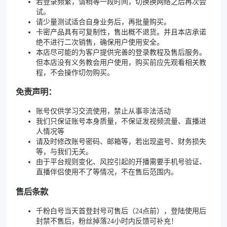
若登录频繁，请稍等一段时间，切换换网络之后再次尝
试。
请少量测试适合自身业务后，再批量购买。
卡密产品具有可复制性，售出概不退货。并且本店承诺
绝不进行二次销售，确保用户使用安全。
本店尽可能的为客户提供完善的登录教程及售后服务。
但本店没有义务教会用户使用，购买前应先观看相关教
程，不会操作切勿购买。
免责声明：
账号仅供学习交流使用，禁止从事非法活动
我们只保证账号本身质量，不保证发视频流量、直播进
人情况等
请及时修改账号密码、邮箱等，若出现盗号、财务损失
等，与我们无关。
由于平台规则变化、风控引起的开播需要手机号验证、
直播伴侣使用不了等情况，不在售后范围内。
售后条款
千粉白号当天首登封号可售后（24点前），登陆使用后
封禁不售后，粉丝掉落24小时内反馈可补充！