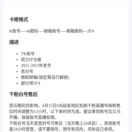
卡密格式
tk账号----tk密码----邮箱账号----邮箱密码---2FA
描述
TK账号
荷兰IP注册
2021-2023年老号
老白号
微软邮箱(锁定需自行解锁)
部分带2FA
千粉白号售后
受近期风控影响，4月15日0点起各地区机刷千粉直播号掉粉售
后时间调整为12小时，以下单时间为准。建议拿到账号后立马
开播，保留账号直播权限。
千粉白号当天首登封号可售后（当天晚上24点前）。其他账号
是24小时首登，请不要囤号，囤号有风险，风险自己承担。