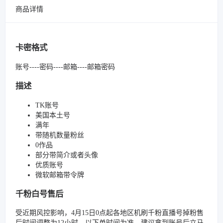
商品详情
卡密格式
账号----密码----邮箱----邮箱密码
描述
TK账号
美国本土号
满年
带随机数量粉丝
0作品
部分带简介或者头像
优质账号
微软邮箱带令牌
千粉白号售后
受近期风控影响，4月15日0点起各地区机刷千粉直播号掉粉售
后时间调整为12小时，以下单时间为准。建议拿到账号后立马