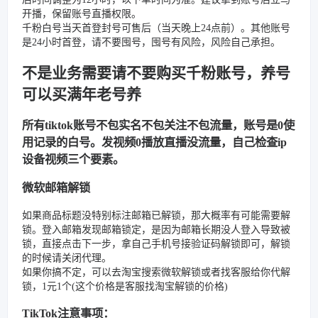
开播，保留账号直播权限。
千粉白号当天首登封号可售后（当天晚上24点前）。其他账号
是24小时首登，请不要囤号，囤号有风险，风险自己承担。
不是业务需要请不要购买千粉账号，养号
可以买满年老号养
所有tiktok账号不包实名不包关注不包流量，账号是0使
用记录的白号。发视频0播放直播没流量，自己检查ip
设备视频三个要素。
微软邮箱解锁
如果商品标题没特别标注邮箱已解锁，那大概率有可能需要解
锁。登入邮箱发现邮箱锁定，是因为邮箱长期没人登入导致被
锁，直接点击下一步，拿自己手机号接验证码解锁即可，解锁
的时候请关闭代理。
如果你搞不定，可以去淘宝搜索微软解锁或者找客服给你代解
锁，1元1个(这个价格是客服找淘宝解锁的价格)
TikTok注意事项：