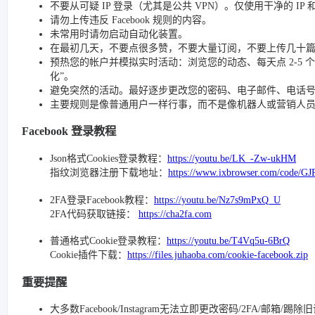
不要从可疑 IP 登录（尤其是公共 VPN）。仅使用干净的 IP
请勿上传违反 Facebook 规则的内容。
未常用时请勿启动自动化装置。
在最初几天，不要点很多赞，不要大量订阅，不要上传几十
预热您的帐户并模拟实时活动：浏览您的动态、每天点 2-5 个赞、
化”。
避免突然的活动。最好逐步更改您的密码、电子邮件、电话号码和
主要规则是像普通用户一样行事，而不是像机器人或营销人
Facebook 登录教程
Json格式Cookies登录教程：
https://youtu.be/LK_-Zw-ukHM
指纹浏览器注册下载地址：
https://www.ixbrowser.com/code/GJ
2FA登录Facebook教程：
https://youtu.be/Nz7s9mPxQ_U
2FA代码获取链接：
https://cha2fa.com
普通格式Cookie登录教程：
https://youtu.be/T4Vq5u-6BrQ
Cookie插件下载：
https://files.juhaoba.com/cookie-facebook.zip
重要提醒
大多数Facebook/Instagram无法立即更改密码/2FA/邮箱