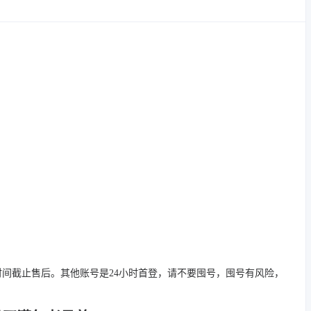
时间截止售后。其他账号是24小时首登，请不要囤号，囤号有风险，