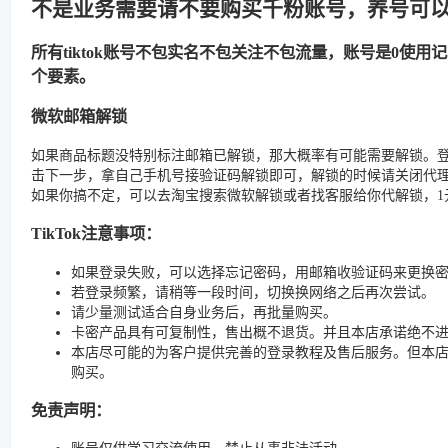
不是业务需要请不要购买千粉账号，养号可
所有tiktok账号不包实名不包关注不包流量，账号是0使
个要素。
微软邮箱解锁
如果商品标题没特别标注邮箱已解锁，那大概率有可能需要解锁。
击下一步，拿自己手机号接验证码解锁即可，解锁的时候请关闭代
如果你搞不定，可以去淘宝搜索微软解锁或者找客服给你代解锁，1元
TikTok注意事项：
如果登录失败，可以选择忘记密码，用邮箱收验证码来更换
若登录频繁，请稍等一段时间，切换换网络之后再次尝试。
请少量测试适合自身业务后，再批量购买。
卡密产品具有可复制性，售出概不退货。并且本店承诺绝不
本店尽可能的为客户提供完善的登录教程及售后服务。但本
购买。
免责声明：