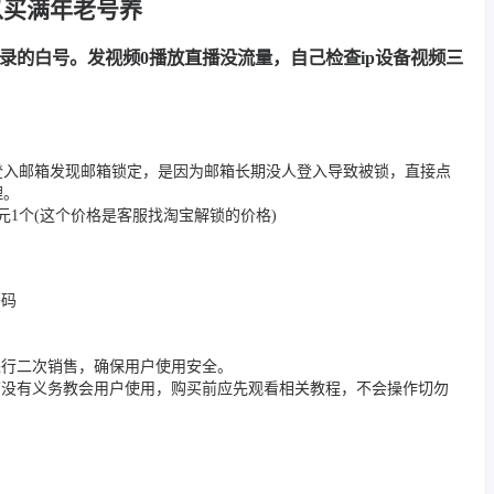
以买满年老号养
用记录的白号。发视频0播放直播没流量，自己检查ip设备视频三
登入邮箱发现邮箱锁定，是因为邮箱长期没人登入导致被锁，直接点
理。
1个(这个价格是客服找淘宝解锁的价格)
密码
进行二次销售，确保用户使用安全。
店没有义务教会用户使用，购买前应先观看相关教程，不会操作切勿