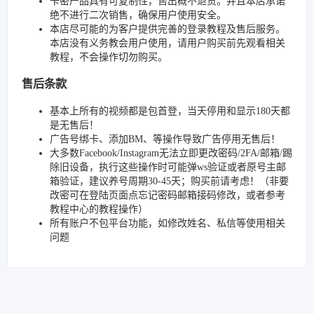
卡密产品具有可复制性，售出概不退货。并且本店承诺
绝不进行二次销售，确保用户使用安全。
本店尽可能的为客户提供完善的登录教程及售后服务。
本店没有义务教会用户使用，请用户购买前先观看相关
教程，不会操作切勿购买。
售后条款
基本上所有的视频都是包首登，当天停用和显示180天都
是无售后！
广告号绑卡、添加BM、等操作导致广告停用无售后！
大多数Facebook/Instagram无法立即更改密码/2FA/邮箱/踢
除旧设备，执行这些操作时可能弹ws验证或者原号主邮
箱验证，建议养号周期30-45天；购买前请考虑！（非要
改密可在登陆页面点忘记密码邮箱接码修改，或者参考
教程中心的教程操作）
所有账户不包平台功能，如修改姓名、私信等使用相关
问题