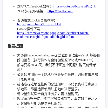
2FA登录Facebook教程：
https://youtu.be/Nz7s9mPxQ_U
2FA代码获取链接：
https://cha2fa.com
普通格式Cookie登录教程：
https://youtu.be/JVhCoKnCLE4
Cookie插件下载：
https://chromewebstore.google.com/detail/get-token-
cookie/naciaagbkifhpnoodlkhbejjldaiffcm
重要提醒
大多数Facebook/Instagram无法立即更改密码/2FA/邮箱/踢
除旧设备（执行操作时会弹验证原邮箱或WhatsApp）一
般需要养30-45天；我们不保证这个问题！购买前请考
虑！
如果您使用同一个IP地址登录多个帐户，则所有帐户都
可能被禁用。
描述所标注地区指的的是注册IP，不代表资料信息属于
该地区，尽量选择使用注册地IP进行登录。
请少量测试适合自身业务后，再批量购买。
Facebook账号使用不当容易造成封禁，本店对当天及之
后封禁账号拒绝提供售后服务。