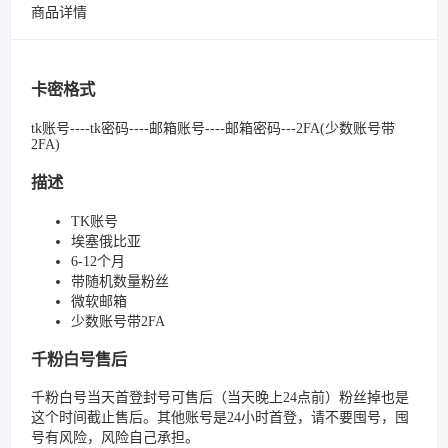
商品详情
卡密格式
tk账号----tk密码----邮箱账号----邮箱密码---2FA(少数账号带
2FA)
描述
TK账号
埃塞俄比亚
6-12个月
带随机数量粉丝
微软邮箱
少数账号带2FA
千粉白号售后
千粉白号当天首登封号可售后（当天晚上24点前）粉丝掉也是
这个时间截止售后。其他账号是24小时首登，请不要囤号，囤
号有风险，风险自己承担。