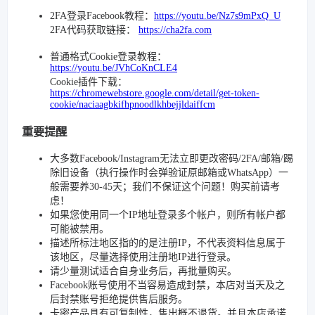
2FA登录Facebook教程：
https://youtu.be/Nz7s9mPxQ_U
2FA代码获取链接：
https://cha2fa.com
普通格式Cookie登录教程：
https://youtu.be/JVhCoKnCLE4
Cookie插件下载：
https://chromewebstore.google.com/detail/get-token-
cookie/naciaagbkifhpnoodlkhbejjldaiffcm
重要提醒
大多数Facebook/Instagram无法立即更改密码/2FA/邮箱/踢
除旧设备（执行操作时会弹验证原邮箱或WhatsApp）一
般需要养30-45天；我们不保证这个问题！购买前请考
虑！
如果您使用同一个IP地址登录多个帐户，则所有帐户都
可能被禁用。
描述所标注地区指的的是注册IP，不代表资料信息属于
该地区，尽量选择使用注册地IP进行登录。
请少量测试适合自身业务后，再批量购买。
Facebook账号使用不当容易造成封禁，本店对当天及之
后封禁账号拒绝提供售后服务。
卡密产品具有可复制性，售出概不退货。并且本店承诺