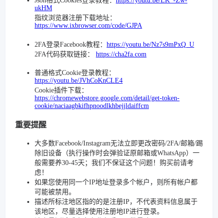
Json格式Cookies登录教程：
https://youtu.be/LK_-Zw-
ukHM
指纹浏览器注册下载地址：
https://www.ixbrowser.com/code/GJPA
2FA登录Facebook教程：
https://youtu.be/Nz7s9mPxQ_U
2FA代码获取链接：
https://cha2fa.com
普通格式Cookie登录教程：
https://youtu.be/JVhCoKnCLE4
Cookie插件下载：
https://chromewebstore.google.com/detail/get-token-
cookie/naciaagbkifhpnoodlkhbejjldaiffcm
重要提醒
大多数Facebook/Instagram无法立即更改密码/2FA/邮箱/踢
除旧设备（执行操作时会弹验证原邮箱或WhatsApp）一
般需要养30-45天；我们不保证这个问题！购买前请考
虑！
如果您使用同一个IP地址登录多个帐户，则所有帐户都
可能被禁用。
描述所标注地区指的的是注册IP，不代表资料信息属于
该地区，尽量选择使用注册地IP进行登录。