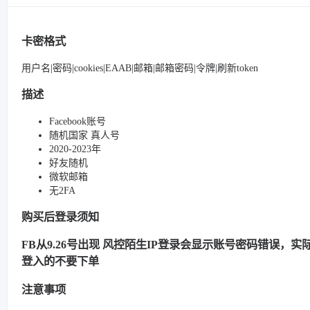
卡密格式
用户名|密码|cookies|EAAB|邮箱|邮箱密码|令牌|刷新token
描述
Facebook账号
随机国家 真人号
2020-2023年
好友随机
微软邮箱
无2FA
购买后登录须知
FB从9.26号出现 风控陌生IP登录会显示账号密码错误，实际很
登入的不要下单
注意事项