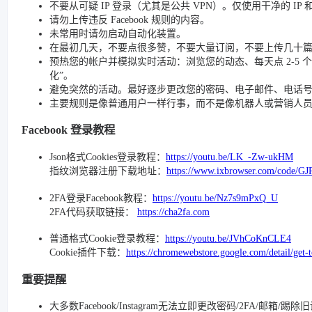
不要从可疑 IP 登录（尤其是公共 VPN）。仅使用干净的 IP
请勿上传违反 Facebook 规则的内容。
未常用时请勿启动自动化装置。
在最初几天，不要点很多赞，不要大量订阅，不要上传几十
预热您的帐户并模拟实时活动：浏览您的动态、每天点 2-5 个赞、
化”。
避免突然的活动。最好逐步更改您的密码、电子邮件、电话号码和
主要规则是像普通用户一样行事，而不是像机器人或营销人
Facebook 登录教程
Json格式Cookies登录教程：
https://youtu.be/LK_-Zw-ukHM
指纹浏览器注册下载地址：
https://www.ixbrowser.com/code/GJ
2FA登录Facebook教程：
https://youtu.be/Nz7s9mPxQ_U
2FA代码获取链接：
https://cha2fa.com
普通格式Cookie登录教程：
https://youtu.be/JVhCoKnCLE4
Cookie插件下载：
https://chromewebstore.google.com/detail/get-
重要提醒
大多数Facebook/Instagram无法立即更改密码/2FA/邮箱